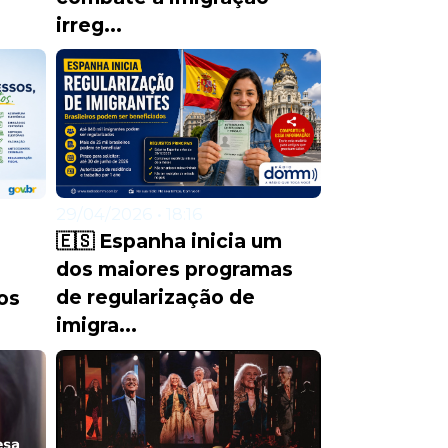
irreg...
29/04/2026 • 18:16
🇪🇸 Espanha inicia um
dos maiores programas
de regularização de
ros
imigra...