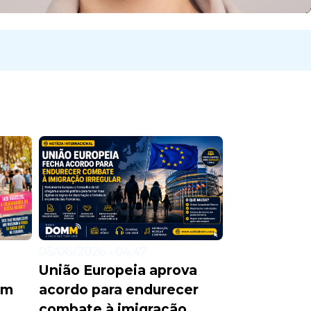
05/06/2026 • 04:47
União Europeia aprova
acordo para endurecer
em
combate à imigração