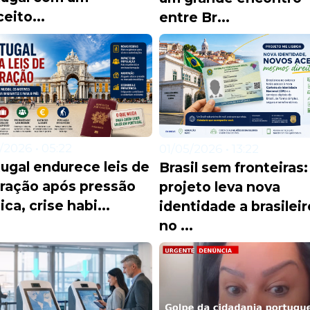
eito...
entre Br...
/2026 • 05:22
01/05/2026 • 13:22
ugal endurece leis de
Brasil sem fronteiras:
ração após pressão
projeto leva nova
tica, crise habi...
identidade a brasilei
no ...