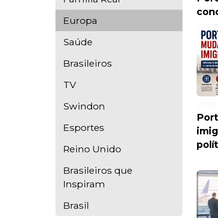
conc
Europa
Saúde
Brasileiros
TV
21/05
Swindon
Port
Esportes
imig
polí
Reino Unido
Brasileiros que
Inspiram
Brasil