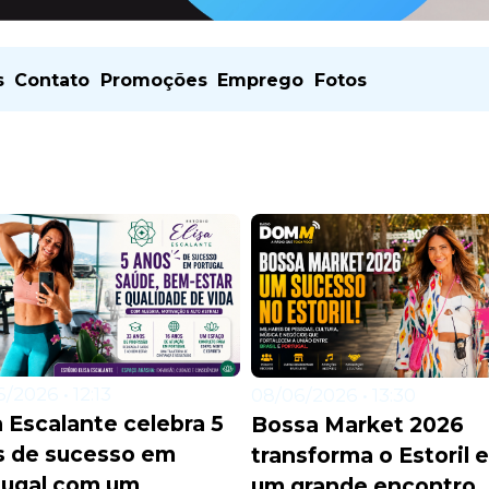
s
Contato
Promoções
Emprego
Fotos
/2026 • 12:13
08/06/2026 • 13:30
a Escalante celebra 5
Bossa Market 2026
s de sucesso em
transforma o Estoril 
tugal com um
um grande encontro