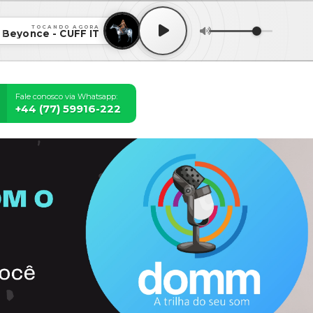
TOCANDO AGORA
Beyonce - CUFF IT
Fale conosco via Whatsapp:
+44 (77) 59916-222