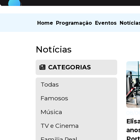
Home
Programação
Eventos
Notícia
Notícias
CATEGORIAS
Todas
Famosos
Música
08/06
Elis
TV e Cinema
ano
Por
Familia Real