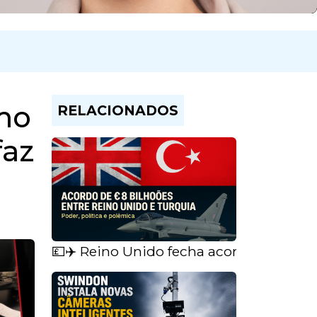
imo
RELACIONADOS
faz
💷✈️ Reino Unido fecha acordo bilioná