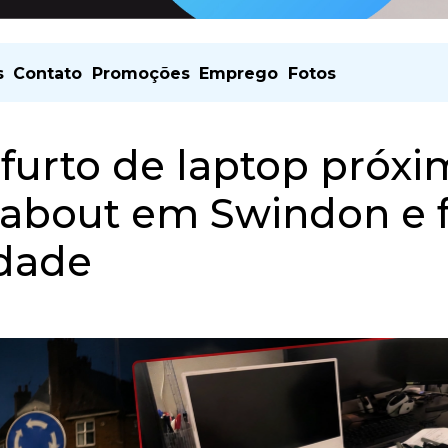
s
Contato
Promoções
Emprego
Fotos
 furto de laptop próx
about em Swindon e 
idade