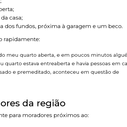
;
berta;
 da casa;
área dos fundos, próxima à garagem e um beco.
o rapidamente:
la do meu quarto aberta, e em poucos minutos alg
u quarto estava entreaberta e havia pessoas em c
usado e premeditado, aconteceu em questão de
ores da região
ente para moradores próximos ao: