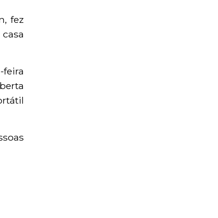
, fez
 casa
feira
berta
tátil
ssoas