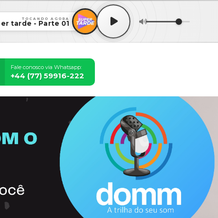
TOCANDO AGORA
er tarde - Parte 01
Fale conosco via Whatsapp:
+44 (77) 59916-222